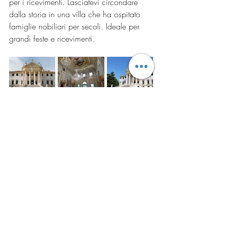
per i ricevimenti. Lasciatevi circondare 
dalla storia in una villa che ha ospitato 
famiglie nobiliari per secoli. Ideale per 
grandi feste e ricevimenti.
Villa Giovanelli Colonna
Sogni un evento grandioso in un palazzo 
storico o una cerimonia più intima in una 
affascinante villa veneta? Scrivici a 
fabio@myweddinginveneto.com
 per 
scoprire come possiamo supportarti 
nell'organizzazione
del tuo matrimonio o 
visita il nostro sito web per ulteriori 
informazioni. 